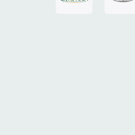
«Grand
«ТрансК
Plaza»