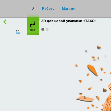
Работы
Магазин
работы
→
все
3D для новой упаковки «ТАХО»
рус
eng