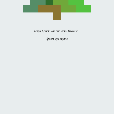
Мэри Кристмас энд Хепи Нью Еа…
фром ауа хартс