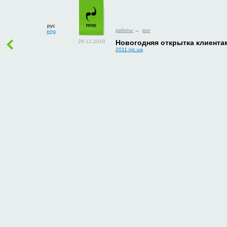
рус
работы
→
все
eng
Новогодняя открытка клиент
2011.nic.ua