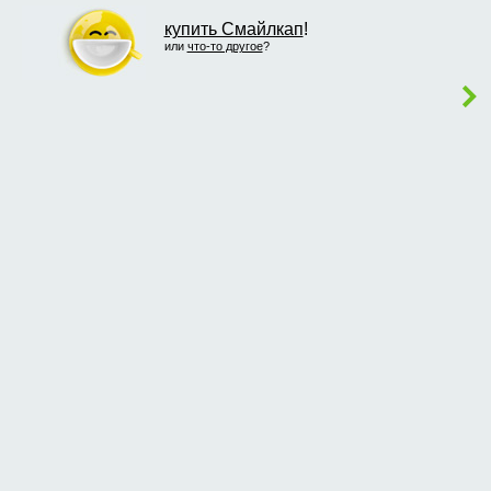
купить Смайлкап
!
или
что-то другое
?