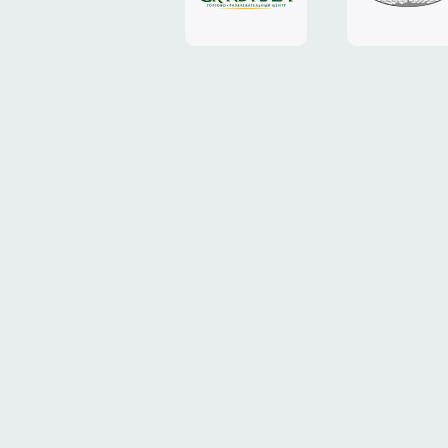
«Grand
«ТрансК
Plaza»