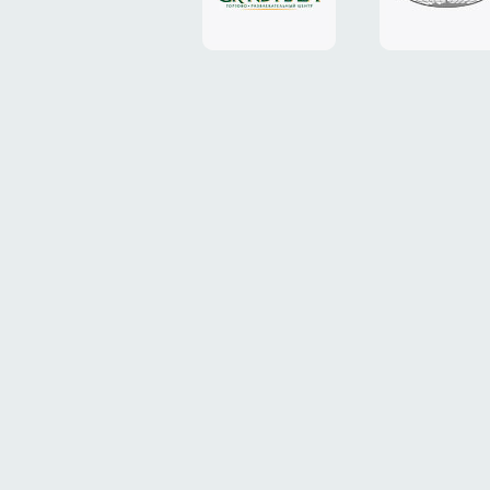
«Grand
«ТрансК
Plaza»