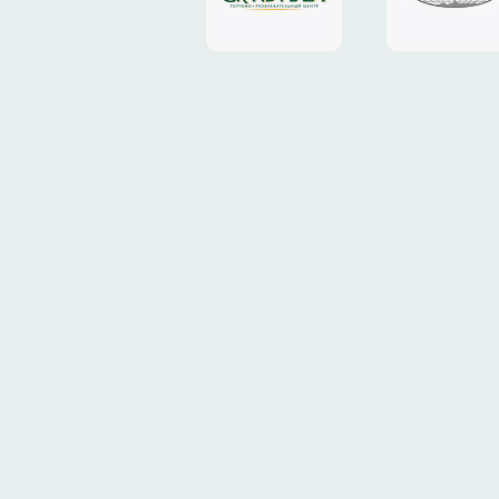
«Grand
«ТрансК
Plaza»