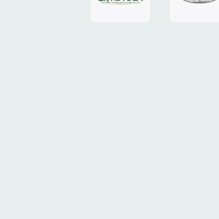
«Grand
«ТрансК
Plaza»