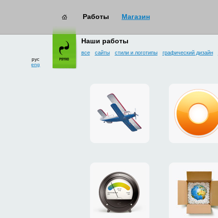
Работы
Магазин
работы
→ интерфейсы
Наши работы
все
сайты
стили и логотипы
графический дизайн
рус
eng
сайт
дизайн
для
плагина
дропзоны
g.ua
«Майское»
для
Google
Chrome
промо-
платежн
сайт
система
утеплителя
«Limone