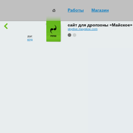
Работы
Магазин
работы
→
все
сайт для дропзоны «Майское»
skydive.mayskoe.com
рус
eng