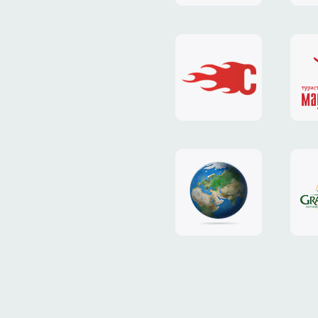
«EL'GATO»
«П
весенние
ло
тарифы
аге
«HOST.com.ua»
«М
дизайн
са
сайта
ТР
«NIC.CO.UA»
«G
Pla