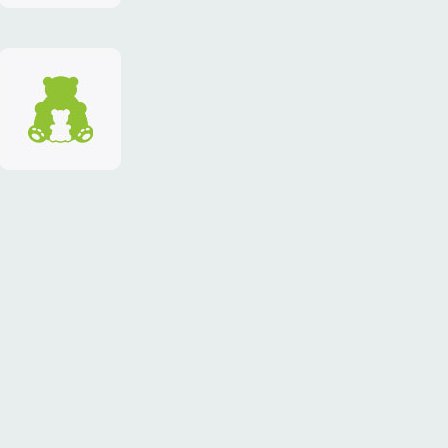
фирменный
стиль
«ТЕДДИ-
клуб»