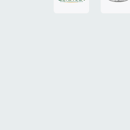
«Grand
«ТрансК
Plaza»