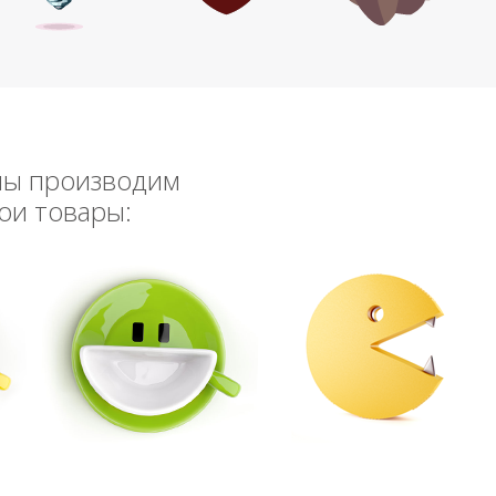
мы производим
ои товары: