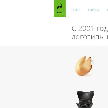
О нас
Работы
С 2001 го
логотипы