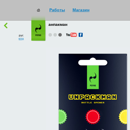
Работы
Магазин
работы
→
все
анпакман
рус
eng