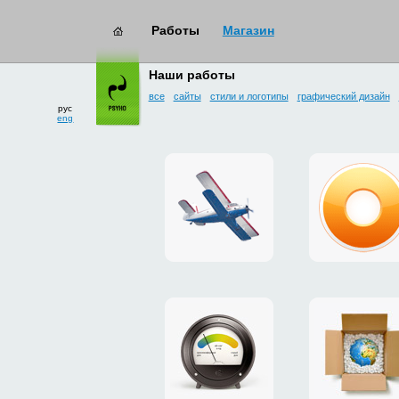
Работы
Магазин
работы
→ интерфейсы
Наши работы
все
сайты
стили и логотипы
графический дизайн
рус
eng
сайт
дизайн
для
плагина
дропзоны
g.ua
«Майское»
для
Google
Chrome
промо-
платежн
сайт
система
утеплителя
«Limone