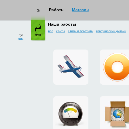
Работы
Магазин
работы
→ интерфейсы
Наши работы
все
сайты
стили и логотипы
графический дизайн
рус
eng
сайт
дизайн
для
плагина
дропзоны
g.ua
«Майское»
для
Google
Chrome
промо-
платежн
сайт
система
утеплителя
«Limone