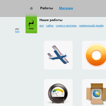
Работы
Магазин
работы
→ интерфейсы
Наши работы
все
сайты
стили и логотипы
графический дизайн
рус
eng
сайт
дизайн
для
плагина
дропзоны
g.ua
«Майское»
для
Google
Chrome
промо-
платежн
сайт
система
утеплителя
«Limone