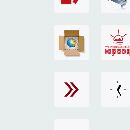
«Exit»
«NIC.KI
платежная
логотип
система
агенств
«Limonex»
«Мадага
сайт
сайт
«Exchange»
«Контек
Украина
сайт