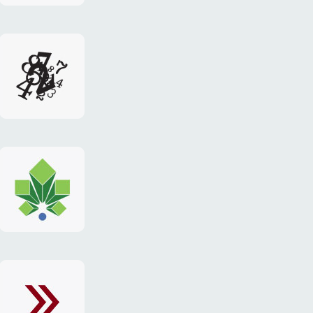
логотип
фестиваля
«Freeman»
логотип
портала
«Gorod.kiev.ua»
сайт
«Exchange»