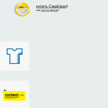
купить Смайлкап
!
или
что-то другое
?
логотип
магазина
дизайнерских
футболок
«taputapu»
сайт
и
«CONTEXT.UA»