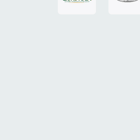
«Grand
«ТрансК
Plaza»