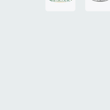
«Grand
«ТрансК
Plaza»