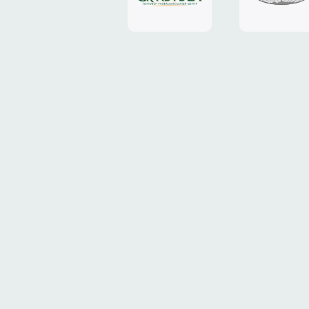
«Grand
«ТрансК
Plaza»