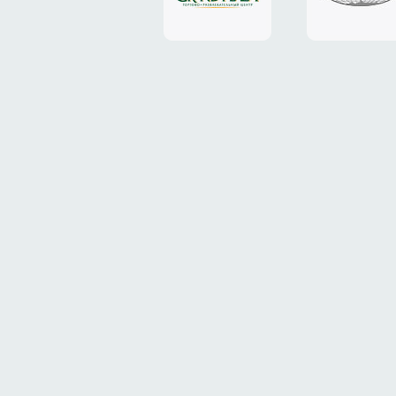
«Grand
«ТрансК
Plaza»