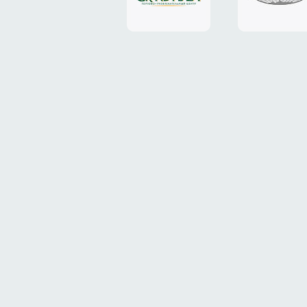
«Grand
«ТрансК
Plaza»