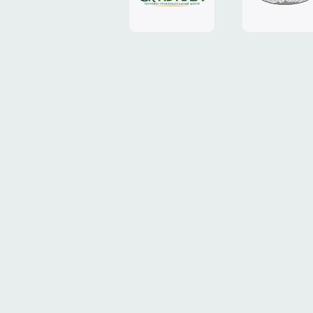
«Grand
«ТрансК
Plaza»