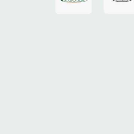
«Grand
«ТрансК
Plaza»