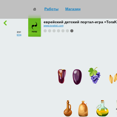
Работы
Магазин
работы
→
все
еврейский детский портал-игра «ToraK
www.torakid.com
рус
eng