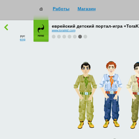
Работы
Магазин
работы
→
все
еврейский детский портал-игра «ToraK
рус
www.torakid.com
eng