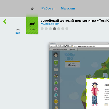
Работы
Магазин
работы
→
все
еврейский детский портал-игра «ToraK
www.torakid.com
рус
eng