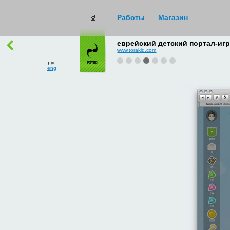
Работы
Магазин
работы
→
все
еврейский детский портал-игр
www.torakid.com
рус
eng