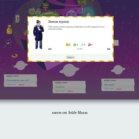
квест от Зейде Михла