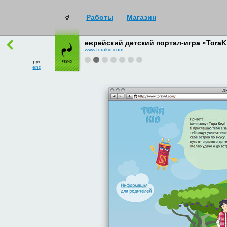
Работы
Магазин
работы
→
все
еврейский детский портал-игра «ToraK
www.torakid.com
рус
eng