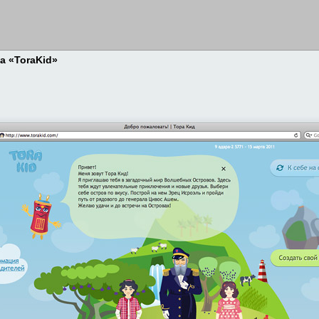
а «ToraKid»