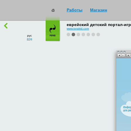
Работы
Магазин
работы
→
все
еврейский детский портал-игр
www.torakid.com
рус
eng