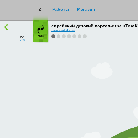
Работы
Магазин
работы
→
все
еврейский детский портал-игра «ToraK
www.torakid.com
рус
eng