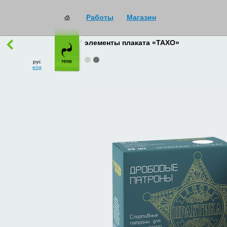
Работы
Магазин
работы
→
все
элементы плаката «ТАХО»
рус
eng