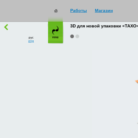
Работы
Магазин
работы
→
все
3D для новой упаковки «ТАХО
рус
eng