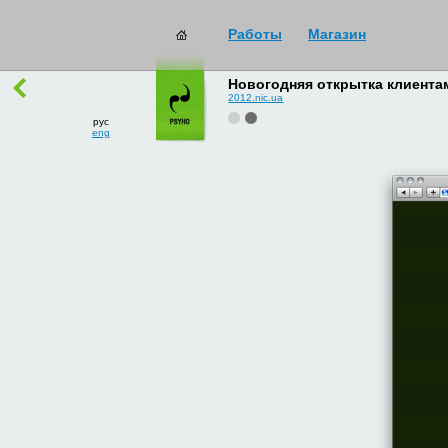
Работы
Магазин
работы
→
все
Новогодняя открытка клиент
2012.nic.ua
рус
eng