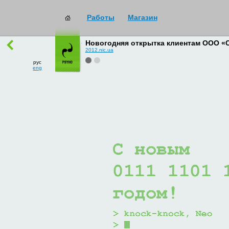
Работы
Магазин
работы
→
все
Новогодняя открытка клиентам ООО «
2012.nic.ua
рус
eng