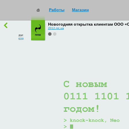
Работы
Магазин
работы
→
все
Новогодняя открытка клиентам ООО «
2012.nic.ua
рус
eng