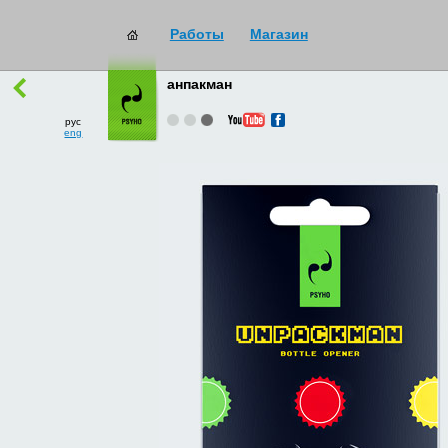
Работы
Магазин
работы
→
все
анпакман
рус
eng