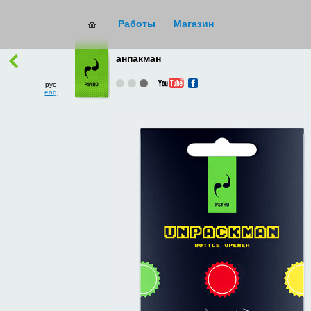
Работы
Магазин
работы
→
все
анпакман
рус
eng