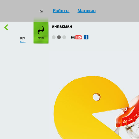
Работы
Магазин
работы
→
все
анпакман
рус
eng