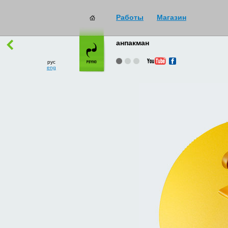
Работы
Магазин
работы
→
все
анпакман
рус
eng