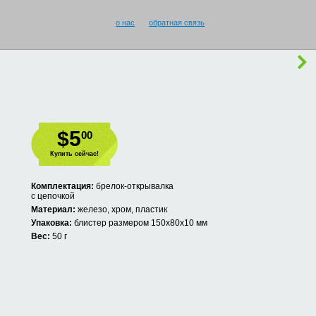
о нас
обратная связь
$5
00
Купить сейчас!
Комплектация:
брелок-открывалка
с цепочкой
Материал:
железо, хром, пластик
Упаковка:
блистер размером 150х80х10 мм
Вес:
50 г