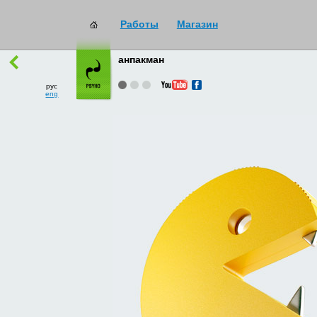
Работы
Магазин
работы
→
все
анпакман
рус
eng