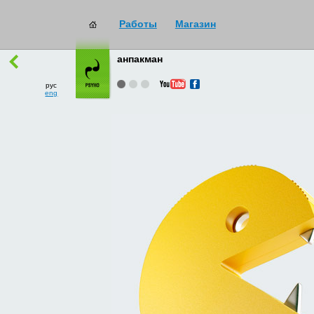
Работы
Магазин
работы
→
все
анпакман
рус
eng