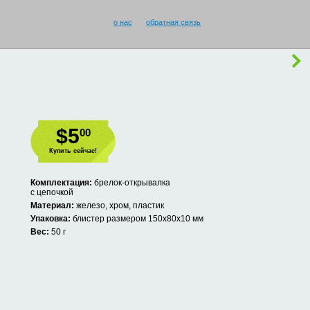
о нас
обратная связь
$5
00
Купить сейчас!
Комплектация:
брелок-открывалка
с цепочкой
Материал:
железо, хром, пластик
Упаковка:
блистер размером 150х80х10 мм
Вес:
50 г