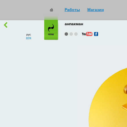
Работы
Магазин
работы
→
все
анпакман
рус
eng