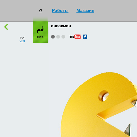
Работы
Магазин
работы
→
все
анпакман
рус
eng