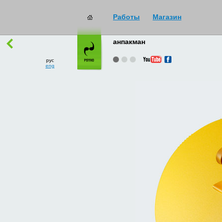
Работы
Магазин
работы
→
все
анпакман
рус
eng