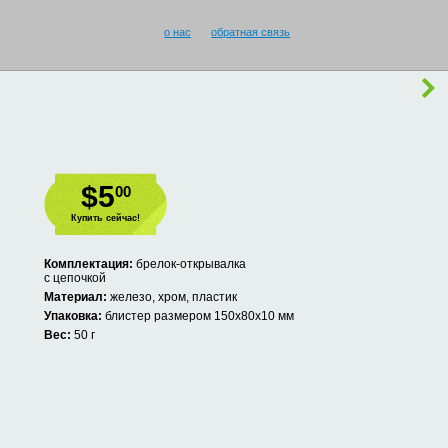
о нас
обратная связь
$5
00
Купить сейчас!
Комплектация:
брелок-открывалка
с цепочкой
Материал:
железо, хром, пластик
Упаковка:
блистер размером 150х80х10 мм
Вес:
50 г