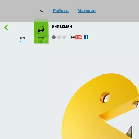
Работы
Магазин
работы
→
все
анпакман
рус
eng