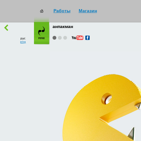
Работы
Магазин
работы
→
все
анпакман
рус
eng