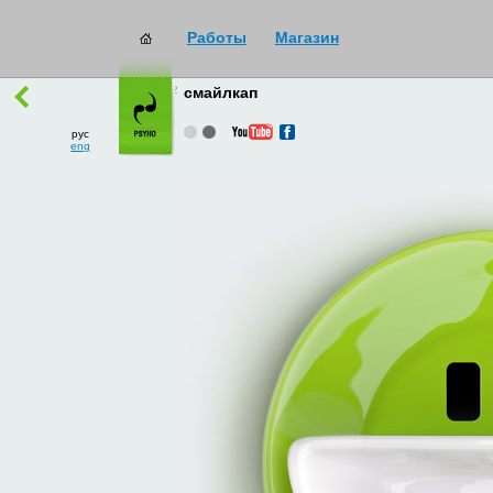
Работы
Магазин
работы
→
все
смайлкап
рус
eng