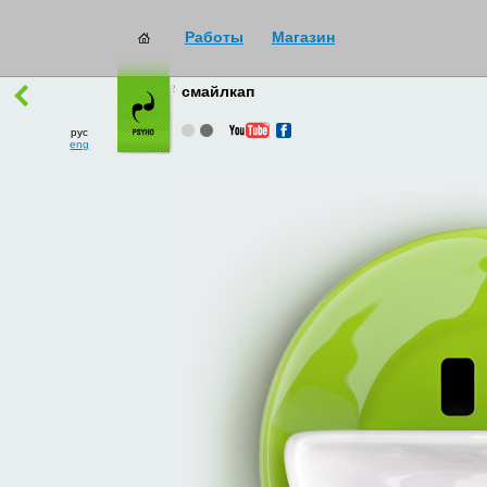
Работы
Магазин
работы
→
все
смайлкап
рус
eng